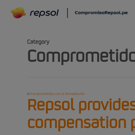
Skip
to
main
content
Category
Comprometido
In
Comprometidos con la Remediación
Repsol provide
compensation 