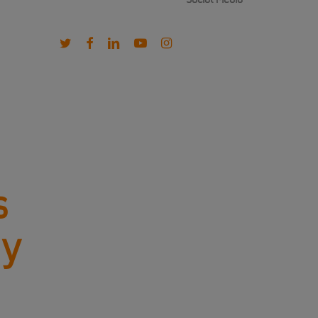
Social Media
twitter
facebook
linkedin
youtube
instagram
s
 y