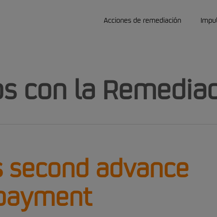
Acciones de remediación
Impu
s con la Remediac
s second advance
payment