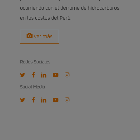
ocurriendo con el derrame de hidrocarburos
en las costas del Perú.
Ver más
Redes Sociales
twitter
facebook
linkedin
youtube
instagram
Social Media
twitter
facebook
linkedin
youtube
instagram