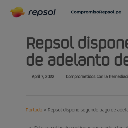
Skip
to
main
content
Repsol dispon
de adelanto d
April 7, 2022
Comprometidos con la Remediac
Portada
»
Repsol dispone segundo pago de adel