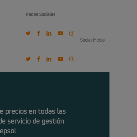
Redes Sociales
twitter
facebook
linkedin
youtube
instagram
Social Media
twitter
facebook
linkedin
youtube
instagram
e precios en todas las
de servicio de gestión
Repsol