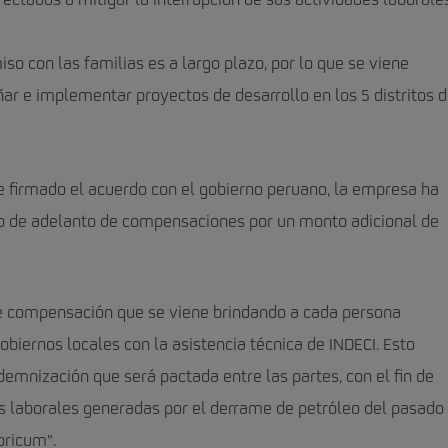
fectados a mitigar la interrupción de sus actividades laborales
 con las familias es a largo plazo, por lo que se viene
ñar e implementar proyectos de desarrollo en los 5 distritos d
firmado el acuerdo con el gobierno peruano, la empresa ha
ago de adelanto de compensaciones por un monto adicional de
e compensación que se viene brindando a cada persona
obiernos locales con la asistencia técnica de INDECI. Esto
demnización que será pactada entre las partes, con el fin de
es laborales generadas por el derrame de petróleo del pasado
oricum”.