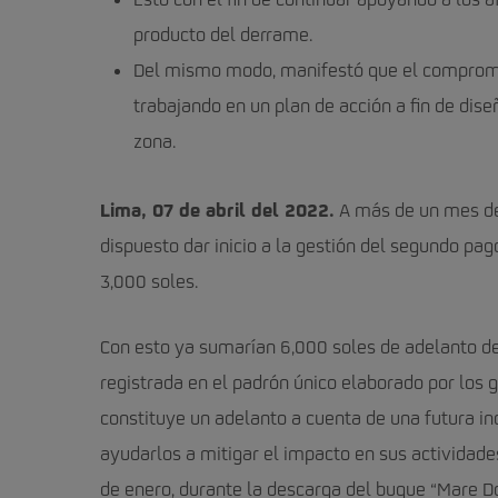
Esto con el fin de continuar apoyando a los a
producto del derrame.
Del mismo modo, manifestó que el compromiso
trabajando en un plan de acción a fin de dise
zona.
Lima, 07 de abril del 2022.
A más de un mes de 
dispuesto dar inicio a la gestión del segundo p
3,000 soles.
Con esto ya sumarían 6,000 soles de adelanto d
registrada en el padrón único elaborado por los g
constituye un adelanto a cuenta de una futura in
ayudarlos a mitigar el impacto en sus actividad
de enero, durante la descarga del buque “Mare D