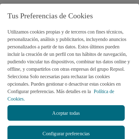
Preguntas frecuentes
Tus Preferencias de Cookies
Utilizamos cookies propias y de terceros con fines técnicos,
Acciones de remediación
personalización, análisis y publicitarios, incluyendo anuncios
personalizados a partir de tus datos. Estos últimos pueden
Impulsared
Proyectos Sociales
incluir la creación de un perfil con tus hábitos de navegación,
pudiendo vincular tus dispositivos, combinar tus datos online y
offline, y compartirlos con otras empresas del grupo Repsol.
Sala de Prensa
Aviso de Privacidad
Selecciona Solo necesarias para rechazar las cookies
opcionales. Puedes gestionar o desactivar estas cookies en
Política de cookies
Configurar preferencias. Más detalles en la
Política de
Cookies.
Aceptar todas
twitter
facebook
linkedin
youtube
RSS
instagram
Configurar preferencias