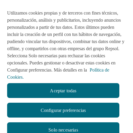
Utilizamos cookies propias y de terceros con fines técnicos,
personalización, análisis y publicitarios, incluyendo anuncios
Preguntas frecuentes
personalizados a partir de tus datos. Estos últimos pueden
incluir la creación de un perfil con tus hábitos de navegación,
pudiendo vincular tus dispositivos, combinar tus datos online y
Acciones de remediación
offline, y compartirlos con otras empresas del grupo Repsol.
Selecciona Solo necesarias para rechazar las cookies
Impulsared
Proyectos Sociales
opcionales. Puedes gestionar o desactivar estas cookies en
Configurar preferencias. Más detalles en la
Política de
Cookies.
Sala de Prensa
Aviso de Privacidad
Aceptar todas
Política de cookies
Configurar preferencias
Solo necesarias