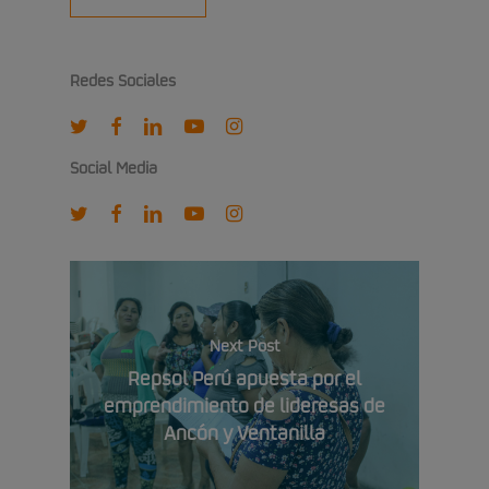
Redes Sociales
twitter
facebook
linkedin
youtube
instagram
Social Media
twitter
facebook
linkedin
youtube
instagram
Next Post
Repsol Perú apuesta por el
emprendimiento de lideresas de
Ancón y Ventanilla