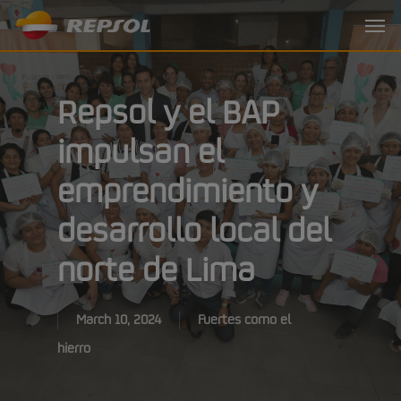
Skip
Menu
to
main
content
Repsol y el BAP
impulsan el
emprendimiento y
desarrollo local del
norte de Lima
March 10, 2024
Fuertes como el
hierro