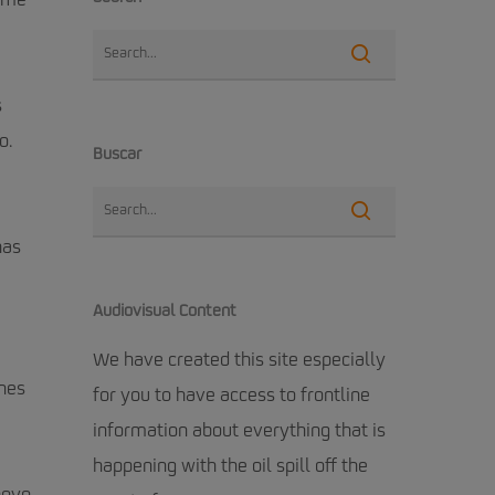
rame
s
o.
Buscar
has
Audiovisual Content
We have created this site especially
ones
for you to have access to frontline
information about everything that is
happening with the oil spill off the