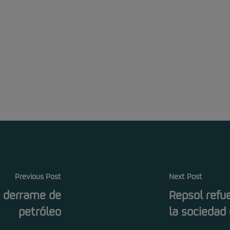
Previous Post
Next Post
o derrame de
Repsol refu
petróleo
la sociedad 