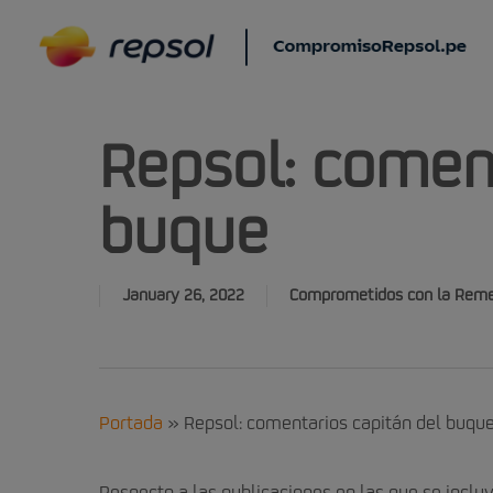
Skip
to
main
content
Repsol: coment
buque
January 26, 2022
Comprometidos con la Reme
Portada
»
Repsol: comentarios capitán del buqu