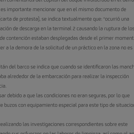
uyen comentarios del capitán del buque involucrado en el der
la, es importante mencionar que en el mismo documento de
carta de protesta), se indica textualmente que: “ocurrió una
ación de descarga en la terminal 2 causando la ruptura de lo
s de contención estaban desplegadas desde el primer moment
 a la demora de la solicitud de un práctico en la zona no es
tán del barco se indica que cuando se identificaron las manc
aba alrededor de la embarcación para realizar la inspección
ia.
sar debido a que las condiciones no eran seguras, por lo que
 buzos con equipamiento especial para este tipo de situaci
realizando las investigaciones correspondientes sobre este