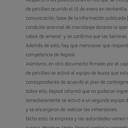
Respecto a las publicaciones en las que se incl
de petróleo ocurrido el 15 de enero en Ventanil
comunicación, base de la información publicada (
condición anormal de mar/oleaje durante la oper
cabos de amarre” y se confirma que las barrera
Además de esto, hay que mencionar que responder
competencia de Repsol.
Asimismo, en otro documento firmado por el capi
de petróleo se activó al equipo de buzos que est
correspondiente de acuerdo al plan de contingenc
Sobre ello, Repsol informó que no pudieron ingre
inmediatamente se activó a un segundo equipo de
y se encargaron de realizar las inmersiones.
Dicho esto, la empresa y las autoridades vienen 