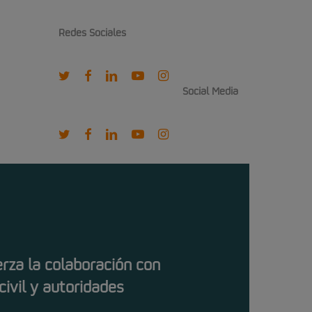
Redes Sociales
twitter
facebook
linkedin
youtube
instagram
Social Media
twitter
facebook
linkedin
youtube
instagram
erza la colaboración con
civil y autoridades