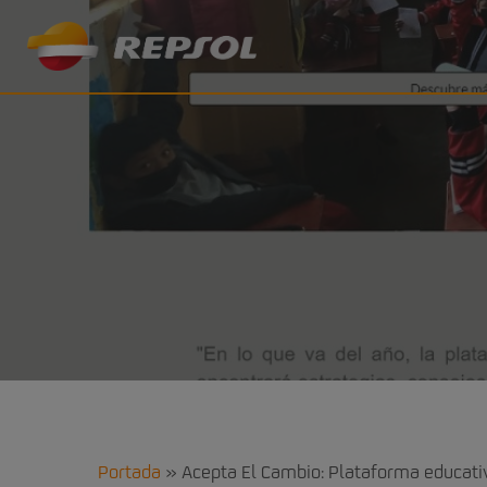
Skip
to
main
content
Portada
»
Acepta El Cambio: Plataforma educati
Creciendo Juntos