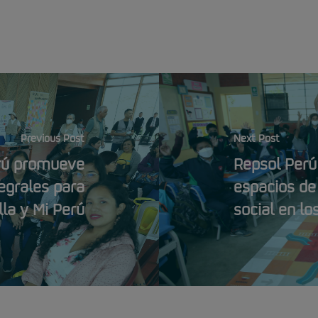
Previous Post
Next Post
rú promueve
Repsol Per
egrales para
espacios de 
la y Mi Perú
social en lo