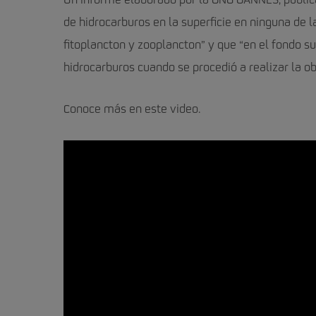
Un informe elaborado por la ONG OANNES, public
de hidrocarburos en la superficie en ninguna de 
fitoplancton y zooplancton” y que “en el fondo s
hidrocarburos cuando se procedió a realizar la 
Conoce más en este video.