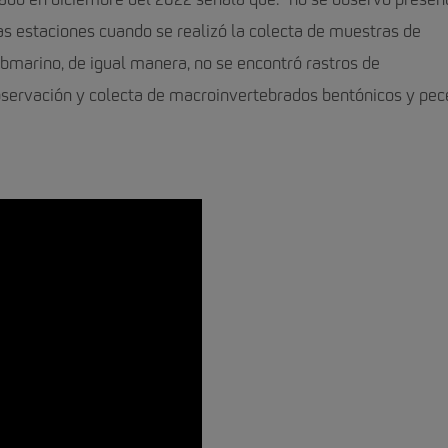
ado en diciembre del 2022 señala que: “no se observó presen
las estaciones cuando se realizó la colecta de muestras de
ubmarino, de igual manera, no se encontró rastros de
observación y colecta de macroinvertebrados bentónicos y pec