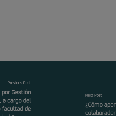
Previous Post
 por Gestión
Next Post
 a cargo del
¿Cómo apor
a facultad de
colaborador