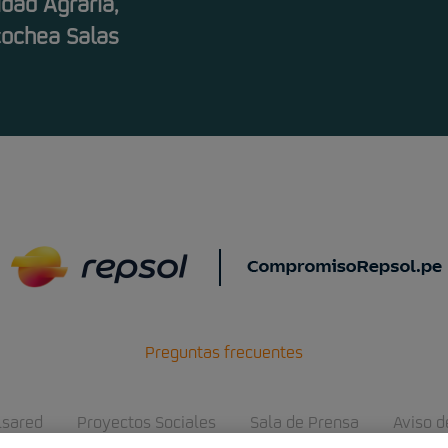
dad Agraria,
cochea Salas
Preguntas frecuentes
lsared
Proyectos Sociales
Sala de Prensa
Aviso d