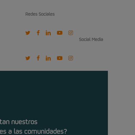
Redes Sociales
twitter
facebook
linkedin
youtube
instagram
Social Media
twitter
facebook
linkedin
youtube
instagram
tan nuestros
es a las comunidades?