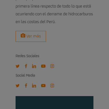
primera línea respecto de todo lo que está
ocurriendo con el derrame de hidrocarburos
en las costas del Perú.
Ver más
Redes Sociales
twitter
facebook
linkedin
youtube
instagram
Social Media
twitter
facebook
linkedin
youtube
instagram