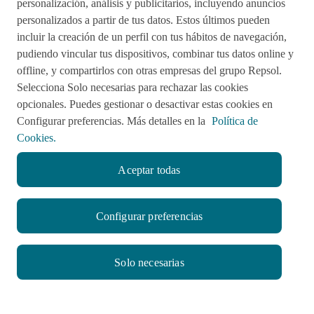
personalización, análisis y publicitarios, incluyendo anuncios
personalizados a partir de tus datos. Estos últimos pueden
Impulsared
Proyectos Sociales
incluir la creación de un perfil con tus hábitos de navegación,
pudiendo vincular tus dispositivos, combinar tus datos online y
offline, y compartirlos con otras empresas del grupo Repsol.
Sala de Prensa
Aviso de Privacidad
Selecciona Solo necesarias para rechazar las cookies
opcionales. Puedes gestionar o desactivar estas cookies en
Política de cookies
Configurar preferencias. Más detalles en la
Política de
Cookies.
Aceptar todas
twitter
facebook
linkedin
youtube
RSS
instagram
Configurar preferencias
© CompromisoRepsol.pe 2022
Solo necesarias