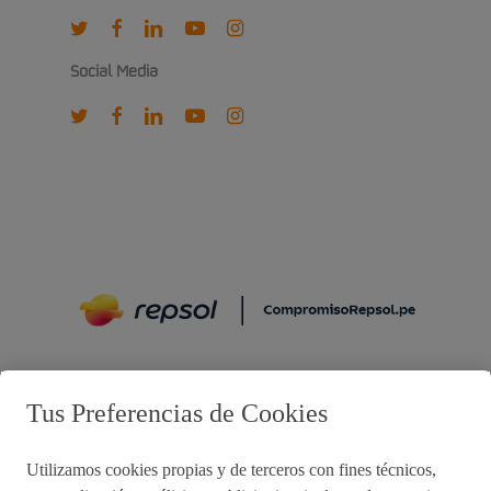
twitter
facebook
linkedin
youtube
instagram
Social Media
twitter
facebook
linkedin
youtube
instagram
Preguntas frecuentes
Tus Preferencias de Cookies
Utilizamos cookies propias y de terceros con fines técnicos,
Acciones de remediación