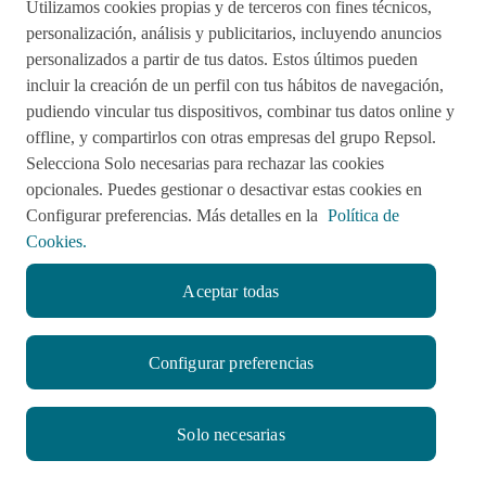
Utilizamos cookies propias y de terceros con fines técnicos,
Acciones de remediación
personalización, análisis y publicitarios, incluyendo anuncios
personalizados a partir de tus datos. Estos últimos pueden
Impulsared
Proyectos Sociales
incluir la creación de un perfil con tus hábitos de navegación,
pudiendo vincular tus dispositivos, combinar tus datos online y
offline, y compartirlos con otras empresas del grupo Repsol.
Sala de Prensa
Aviso de Privacidad
Selecciona Solo necesarias para rechazar las cookies
opcionales. Puedes gestionar o desactivar estas cookies en
Política de cookies
Configurar preferencias. Más detalles en la
Política de
Cookies.
Aceptar todas
twitter
facebook
linkedin
youtube
RSS
instagram
Configurar preferencias
© CompromisoRepsol.pe 2022
Solo necesarias