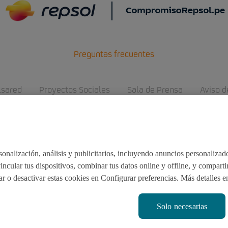
Preguntas frecuentes
lsared
Proyectos Sociales
Sala de Prensa
Aviso d
twitter
facebook
linkedin
youtube
RSS
instagram
onalización, análisis y publicitarios, incluyendo anuncios personalizados
incular tus dispositivos, combinar tus datos online y offline, y compart
ar o desactivar estas cookies en Configurar preferencias. Más detalles e
© CompromisoRepsol.pe 2022
Solo necesarias