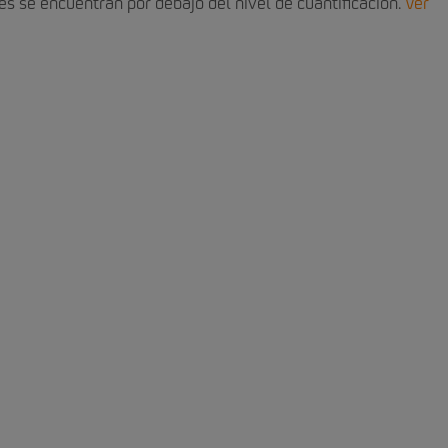
es se encuentran por debajo del nivel de cuantificación.
Ver