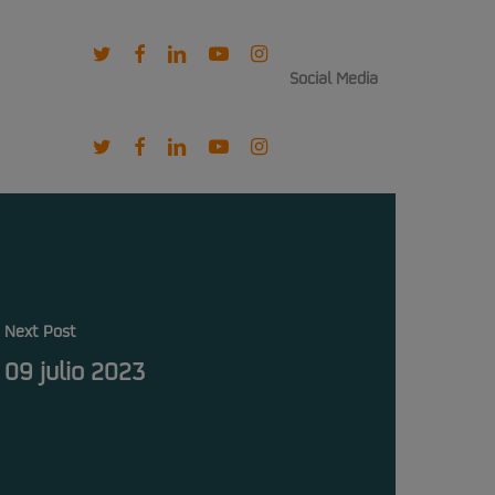
twitter
facebook
linkedin
youtube
instagram
Social Media
twitter
facebook
linkedin
youtube
instagram
Next Post
09 julio 2023