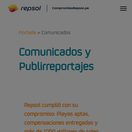
Skip
Menu
to
main
content
Portada
»
Comunicados
Comunicados y
Publirreportajes
Repsol cumplió con su
compromiso: Playas aptas,
compensaciones entregadas y
más de 1000 millones de soles