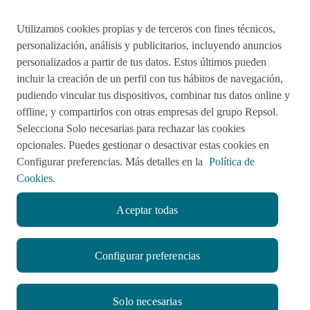
Utilizamos cookies propias y de terceros con fines técnicos,
Acciones de remediación
personalización, análisis y publicitarios, incluyendo anuncios
personalizados a partir de tus datos. Estos últimos pueden
Impulsared
Proyectos Sociales
incluir la creación de un perfil con tus hábitos de navegación,
pudiendo vincular tus dispositivos, combinar tus datos online y
offline, y compartirlos con otras empresas del grupo Repsol.
Sala de Prensa
Aviso de Privacidad
Selecciona Solo necesarias para rechazar las cookies
opcionales. Puedes gestionar o desactivar estas cookies en
Política de cookies
Configurar preferencias. Más detalles en la
Política de
Cookies.
Aceptar todas
twitter
facebook
linkedin
youtube
RSS
instagram
Configurar preferencias
© CompromisoRepsol.pe 2022
Solo necesarias