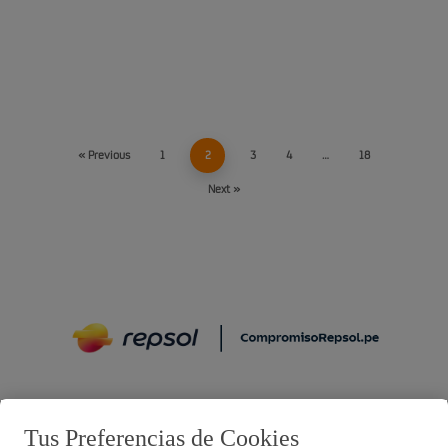
« Previous
1
2
3
4
…
18
Next »
Preguntas frecuentes
Tus Preferencias de Cookies