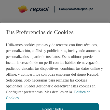
Preguntas frecuentes
Tus Preferencias de Cookies
Utilizamos cookies propias y de terceros con fines técnicos,
Acciones de remediación
personalización, análisis y publicitarios, incluyendo anuncios
personalizados a partir de tus datos. Estos últimos pueden
Impulsared
Proyectos Sociales
incluir la creación de un perfil con tus hábitos de navegación,
pudiendo vincular tus dispositivos, combinar tus datos online y
offline, y compartirlos con otras empresas del grupo Repsol.
Sala de Prensa
Aviso de Privacidad
Selecciona Solo necesarias para rechazar las cookies
opcionales. Puedes gestionar o desactivar estas cookies en
Política de cookies
Configurar preferencias. Más detalles en la
Política de
Cookies.
Aceptar todas