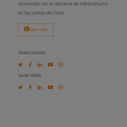
ocurriendo con el derrame de hidrocarburos
en las costas del Perú.
Ver más
Redes Sociales
twitter
facebook
linkedin
youtube
instagram
Social Media
twitter
facebook
linkedin
youtube
instagram